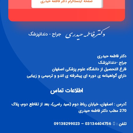
صفحه اینستاگرام دکتر فاطمه حیدری
دكتر فاطمه حيدری
جراح -دندانپزشک
فارغ التحصيل از دانشگاه علوم پزشكی اصفهان
داراي گواهينامه ی دوره ای پيشرفته ی اندو و ترميمی و زيبايی
اطلاعات تماس
آدرس : اصفهان، خیابان رباط دوم (سید رضی)، بعد از تقاطع دوم، پلاک
270 مطب دکتر فاطمه حیدری
تلفن :
03134404756 – 09138299023