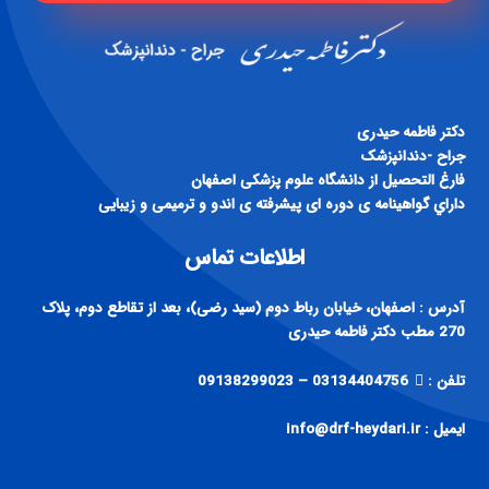
دكتر فاطمه حيدری
جراح -دندانپزشک
فارغ التحصيل از دانشگاه علوم پزشكی اصفهان
داراي گواهينامه ی دوره ای پيشرفته ی اندو و ترميمی و زيبايی
اطلاعات تماس
آدرس : اصفهان، خیابان رباط دوم (سید رضی)، بعد از تقاطع دوم، پلاک
270 مطب دکتر فاطمه حیدری
تلفن :
03134404756 – 09138299023
ایمیل : info@drf-heydari.ir