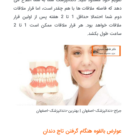
تقویم خود مسدود کنید. دندانپزشک شما به شما اطلاع می
دهد که فاصله ملاقات ها با هم چقدر است، اما قرار ملاقات
دوم شما احتمالا حداقل 1 تا 2 هفته پس از اولین قرار
ملاقات خواهد بود. هر قرار ملاقات ممکن است 1 تا 2
ساعت طول بکشد.
جراح-دندانپزشک-اصفهان | بهترین-دندانپزشک-اصفهان
عوارض بالقوه هنگام گرفتن تاج دندان