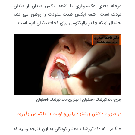
مرحله بعدی عکسبرداری با اشعه ایکس دندان از دندان
کودک است. اشعه ایکس شدت عفونت را روشن می کند،
احتمال اینکه چقدر پالپکتومی برای نجات دندان لازم است.
جراح-دندانپزشک-اصفهان | بهترین-دندانپزشک-اصفهان
در صورت داشتن پیشنهاد یا رزرو نوبت با ما تماس بگیرید.
هنگامی که دندانپزشک معتبر کودکان به این نتیجه رسید که