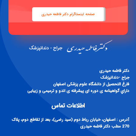
صفحه اینستاگرام دکتر فاطمه حیدری
دكتر فاطمه حيدری
جراح -دندانپزشک
فارغ التحصيل از دانشگاه علوم پزشكی اصفهان
داراي گواهينامه ی دوره ای پيشرفته ی اندو و ترميمی و زيبايی
اطلاعات تماس
آدرس : اصفهان، خیابان رباط دوم (سید رضی)، بعد از تقاطع دوم، پلاک
270 مطب دکتر فاطمه حیدری